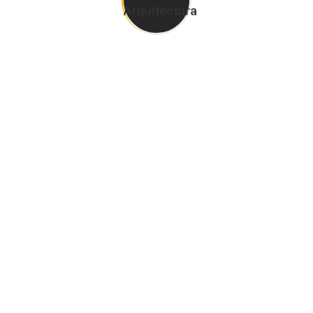
#495
Barrio San Matias.
Superficie 245 m2.
Localidad de Maschwitz.
Partido de Escobar.
© 2023 MyD Arquitectura. Developed by
vStudios
.